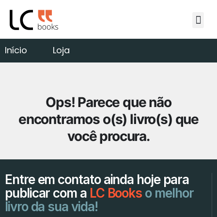
A editora
Autores
Publique conosco
Loja
Blog
Fale conosco
Início
Loja
Ops! Parece que não
encontramos o(s) livro(s) que
você procura.
Entre em contato ainda hoje para
publicar com a
LC Books
o melhor
livro da sua vida!