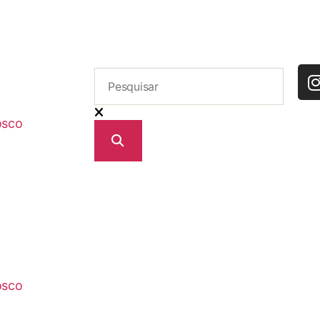
osco
osco