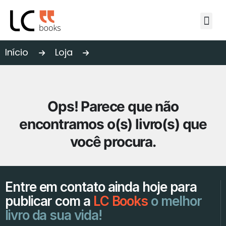
A editora
Autores
Publique conosco
Loja
Blog
Fale conosco
Início
Loja
Ops! Parece que não
encontramos o(s) livro(s) que
você procura.
Entre em contato ainda hoje para
publicar com a
LC Books
o melhor
livro da sua vida!