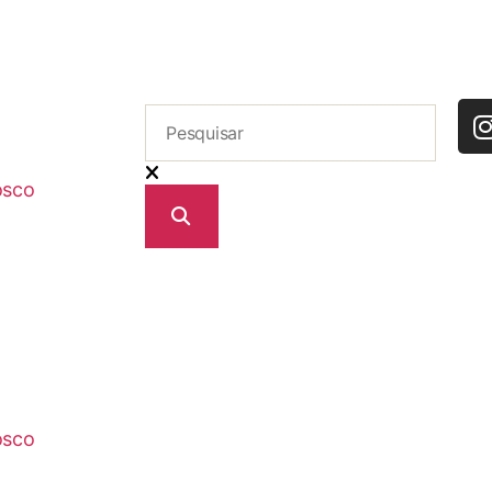
osco
osco