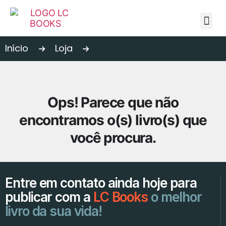
A editora
Autores
Publique conosco
Loja
Blog
Fale conosco
Início
Loja
Ops! Parece que não
encontramos o(s) livro(s) que
você procura.
Entre em contato ainda hoje para
publicar com a
LC Books
o melhor
livro da sua vida!