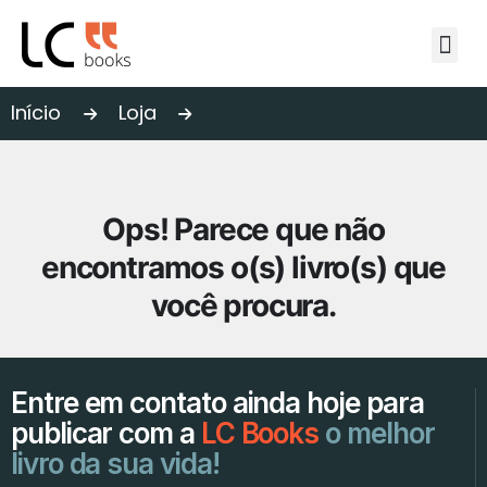
A editora
Autores
Publique conosco
Loja
Blog
Fale conosco
Início
Loja
Ops! Parece que não
encontramos o(s) livro(s) que
você procura.
Entre em contato ainda hoje para
publicar com a
LC Books
o melhor
livro da sua vida!