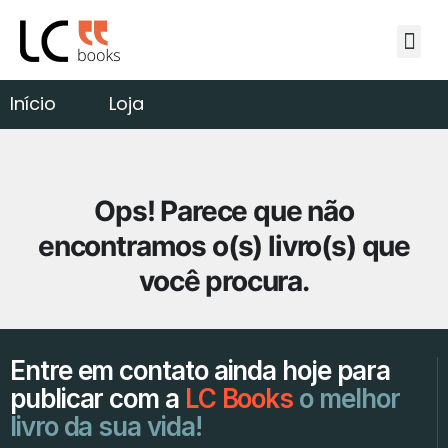
A editora
Autores
Publique conosco
Loja
Blog
Fale conosco
Início
Loja
Ops! Parece que não
encontramos o(s) livro(s) que
você procura.
Entre em contato ainda hoje para
publicar com a
LC Books
o melhor
livro da sua vida!