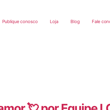
Publique conosco
Loja
Blog
Fale con
amor 💘 por
Equipe L