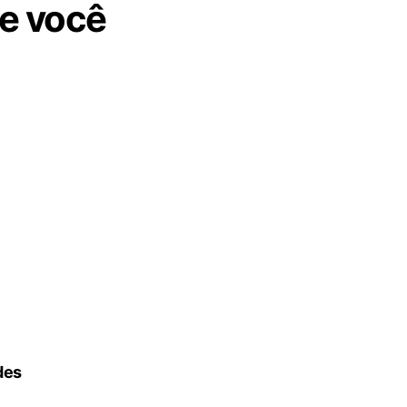
ue você
des