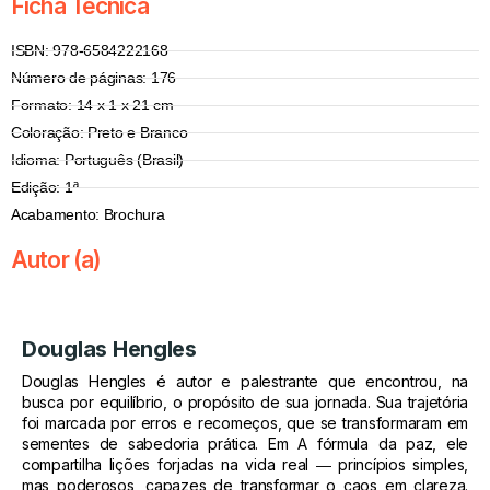
Ficha Técnica
ISBN: 978-6584222168
Número de páginas: 176
Formato: 14 x 1 x 21 cm
Coloração: Preto e Branco
Idioma: Português (Brasil)
Edição: 1ª
Acabamento: Brochura
Autor (a)
Douglas Hengles
Douglas Hengles é autor e palestrante que encontrou, na
busca por equilíbrio, o propósito de sua jornada. Sua trajetória
foi marcada por erros e recomeços, que se transformaram em
sementes de sabedoria prática. Em A fórmula da paz, ele
compartilha lições forjadas na vida real ― princípios simples,
mas poderosos, capazes de transformar o caos em clareza.