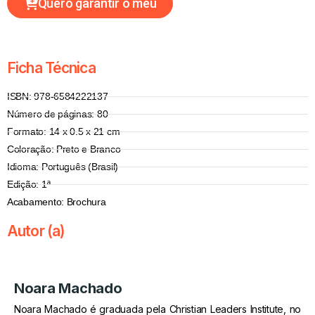
Quero garantir o meu
Ficha Técnica
ISBN: 978-6584222137
Número de páginas: 80
Formato: 14 x 0.5 x 21 cm
Coloração: Preto e Branco
Idioma: Português (Brasil)
Edição: 1ª
Acabamento: Brochura
Autor (a)
Noara Machado
Noara Machado é graduada pela Christian Leaders Institute, no