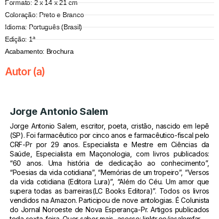
Formato: 2 x 14 x 21 cm
Coloração: Preto e Branco
Idioma: Português (Brasil)
Edição: 1ª
Acabamento: Brochura
Autor (a)
Jorge Antonio Salem
Jorge Antonio Salem, escritor, poeta, cristão, nascido em Iepê
(SP). Foi farmacêutico por cinco anos e farmacêutico-fiscal pelo
CRF-Pr por 29 anos. Especialista e Mestre em Ciências da
Saúde, Especialista em Maçonologia, com livros publicados:
“60 anos. Uma história de dedicação ao conhecimento”,
“Poesias da vida cotidiana”, “Memórias de um tropeiro”, “Versos
da vida cotidiana (Editora Lura)”, “Além do Céu. Um amor que
supera todas as barreiras(LC Books Editora)”. Todos os livros
vendidos na Amazon. Participou de nove antologias. É Colunista
do Jornal Noroeste de Nova Esperança-Pr. Artigos publicados
toda sexta-feira. Quer saber mais, acesse: linktr.ee/jasalemfar