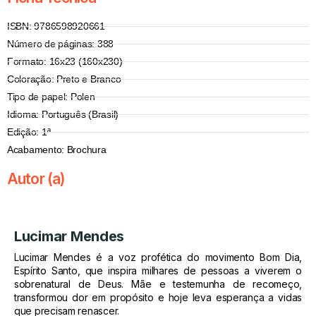
ISBN: 9786598920661
Número de páginas: 388
Formato: 16x23 (160x230)
Coloração: Preto e Branco
Tipo de papel: Polen
Idioma: Português (Brasil)
Edição: 1ª
Acabamento: Brochura
Autor (a)
Lucimar Mendes
Lucimar Mendes é a voz profética do movimento Bom Dia,
Espírito Santo, que inspira milhares de pessoas a viverem o
sobrenatural de Deus. Mãe e testemunha de recomeço,
transformou dor em propósito e hoje leva esperança a vidas
que precisam renascer.