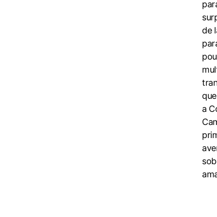
par
sur
de 
par
pou
mul
tra
que
a C
Cam
pri
ave
sob
ama