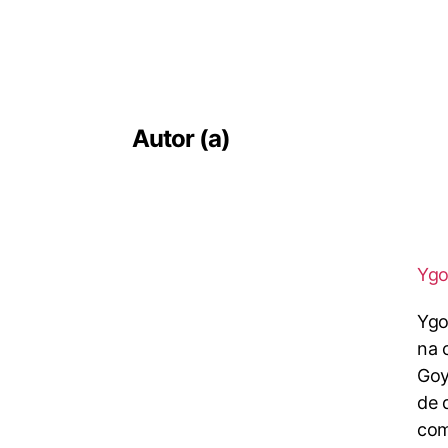
Autor (a)
Ygo
Ygo
na 
Goy
de 
com