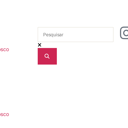
osco
osco