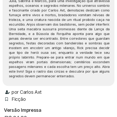
Júlia, Sabrina e Marcos, para uma investigação que atravessa
espelhos, oceanos e segredos milenares. No universo sombrio
e fascinante criado por Carlos Axt, demotazes deslizam como
fumaça entre vivos e mortos, bradadores vomitam névoas de
tristeza, e uma criatura nascida de um ritual proibido caça na
escuridão. Anjos observam dos bastidores, sem poder interferir.
Uma seita macabra sussurra promessas diante da Lança da
Eternidade, e a Bússola da Forquilha aponta para algo que
jamais deveria ser encontrado. Entre corredores que guardam
segredos, festas decoradas com bandeirolas e sombras que
insistem em encobrir um antigo vilarejo, Rick precisa decidir
que tipo de herói ousa ser, enquanto a verdade tece seu
próprio labirinto. Prepare-se para entrar num mundo em que
espelhos viram portais dimensionais; cemitérios escondem
passagens milenares e cada escolha tem um preço alto. Abra
este livro! Siga o rastro das cinzas e descubra por que alguns
segredos devem permanecer enterrados.
por
Carlos Axt
Ficção
Versão Impressa