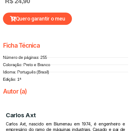
R$ 24,90
Quero garantir o meu
Ficha Técnica
Número de páginas: 255
Coloração: Preto e Branco
Idioma: Português (Brasil)
Edição: 1ª
Autor (a)
Carlos Axt
Carlos Axt, nascido em Blumenau em 1974, é engenheiro e
empresário do ramo de máquinas industriais. Casado e pai de