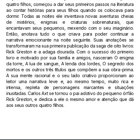
quatro filhos, começou a dar seus primeiros passos na literatura
ao contar histórias para seus filhos quando os colocava para
dormir. Todas as noites ele inventava novas aventuras cheias
de mistérios, enigmas e criaturas sobrenaturais, que
encantavam seus pequenos, mexendo com o seu imaginário.
Então, anotava tudo o que criava para poder continuar a
narrativa emocionante na noite seguinte. Suas anotações se
transformaram na sua primeira publicação da saga de oito livros:
Rick Greston e a adaga dourada. Com o sucesso do primeiro
livro e motivado por sua família e amigos, nasceram O enigma
da torre, A lua de sangue, A lenda dos lordes, O segredo dos
mortos e os outros três títulos que compõem a sua obra-prima.
A sua mente racional e o seu lado criativo proporcionam ao
leitor uma narrativa leve e, ao mesmo tempo, muito rica e
intensa, repleta de personagens marcantes e situações
inusitadas. Carlos Axt se tornou o pai adotivo do pequeno órfão
Rick Greston, e dedica a ele o mesmo amor e atenção que dá
aos seus outros quatro filhos.