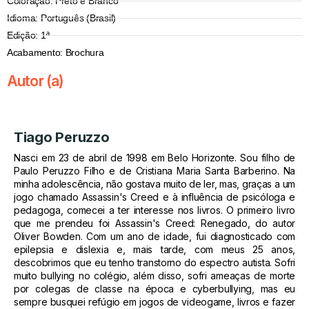
Coloração: Preto e Branco
Idioma: Português (Brasil)
Edição: 1ª
Acabamento: Brochura
Autor (a)
Tiago Peruzzo
Nasci em 23 de abril de 1998 em Belo Horizonte. Sou filho de
Paulo Peruzzo Filho e de Cristiana Maria Santa Barberino. Na
minha adolescência, não gostava muito de ler, mas, graças a um
jogo chamado Assassin's Creed e à influência de psicóloga e
pedagoga, comecei a ter interesse nos livros. O primeiro livro
que me prendeu foi Assassin's Creed: Renegado, do autor
Oliver Bowden. Com um ano de idade, fui diagnosticado com
epilepsia e dislexia e, mais tarde, com meus 25 anos,
descobrimos que eu tenho transtorno do espectro autista. Sofri
muito bullying no colégio, além disso, sofri ameaças de morte
por colegas de classe na época e cyberbullying, mas eu
sempre busquei refúgio em jogos de videogame, livros e fazer