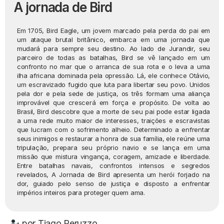
A jornada de Bird
Em 1705, Bird Eagle, um jovem marcado pela perda do pai em
um ataque brutal britânico, embarca em uma jornada que
mudará para sempre seu destino. Ao lado de Jurandir, seu
parceiro de todas as batalhas, Bird se vê lançado em um
confronto no mar que o arranca de sua rota e o leva a uma
ilha africana dominada pela opressão. Lá, ele conhece Otávio,
um escravizado fugido que luta para libertar seu povo. Unidos
pela dor e pela sede de justiça, os três formam uma aliança
improvável que crescerá em força e propósito. De volta ao
Brasil, Bird descobre que a morte de seu pai pode estar ligada
a uma rede muito maior de interesses, traições e escravistas
que lucram com o sofrimento alheio. Determinado a enfrentar
seus inimigos e restaurar a honra de sua família, ele reúne uma
tripulação, prepara seu próprio navio e se lança em uma
missão que mistura vingança, coragem, amizade e liberdade.
Entre batalhas navais, confrontos intensos e segredos
revelados, A Jornada de Bird apresenta um herói forjado na
dor, guiado pelo senso de justiça e disposto a enfrentar
impérios inteiros para proteger quem ama.
por
Tiago Peruzzo