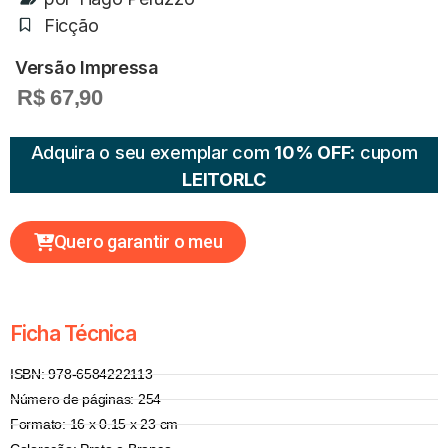
Ficção
Versão Impressa
R$ 67,90
Adquira o seu exemplar com
10% OFF
: cupom
LEITORLC
Quero garantir o meu
Ficha Técnica
ISBN: 978-6584222113
Número de páginas: 254
Formato: 16 x 0.15 x 23 cm