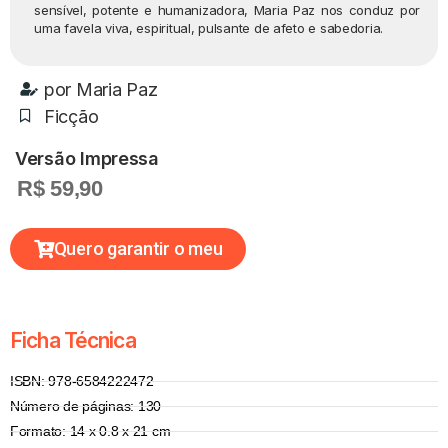
sensível, potente e humanizadora, Maria Paz nos conduz por
uma favela viva, espiritual, pulsante de afeto e sabedoria.
por
Maria Paz
Ficção
Versão Impressa
R$ 59,90
Quero garantir o meu
Ficha Técnica
ISBN: 978-6584222472
Número de páginas: 130
Formato: 14 x 0.8 x 21 cm